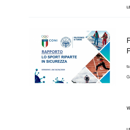
L
G
V
L