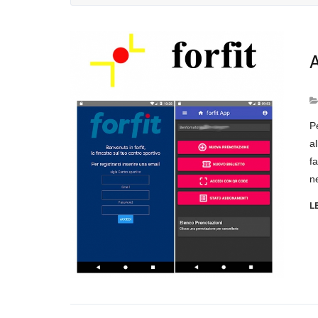
A
P
a
f
n
L