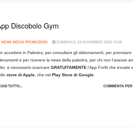
pp Discobolo Gym
NEWS MEDIA PROMOZIONI
DOMENICA, 29 NOVEMBRE 2020 15:08
er accedere in Palestra, per consultare gli abbonamenti, per prenotare g
llenamenti e per ricevere le news della palestra, per chi non l’avesse a
atto, è necessario scaricare
GRATUITAMENTE
l’App Forfit che trovate s
ello
store di Apple
, che nel
Play Store di Google
.
EGGI TUTTO...
COMMENTA PER 