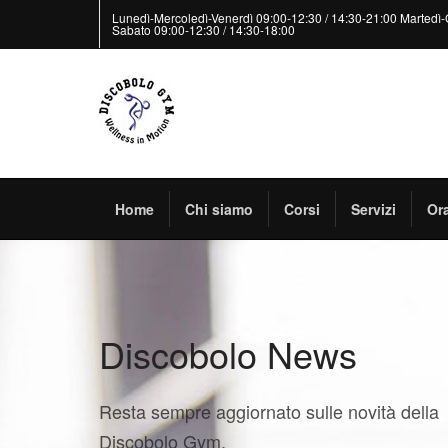
Lunedì-Mercoledì-Venerdì 09:00-12:30 / 14:30-21:00 Martedì-
Sabato 09:00-12:30 / 14:30-18:00
Home
Chi siamo
Corsi
Servizi
Ora
Discobolo News
Resta sempre aggiornato sulle novità della
Discobolo Gym.