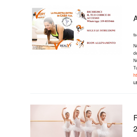
A
No
d
N
Tu
h
L
R
2