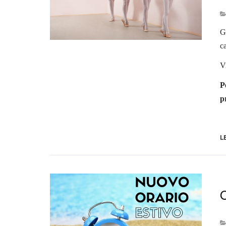
G
ca
V
P
p
L
O