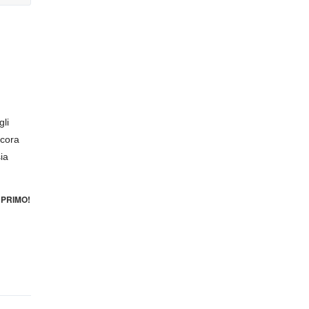
li
ncora
ia
PRIMO!