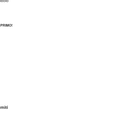
obolo
PRIMO!
rniti