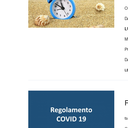
O
D
L
M
P
D
L