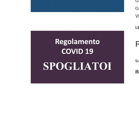
Ge
G
V
L
R
R