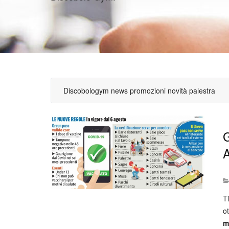
Discobologym news promozioni novità palestra
G
A
T
o
m