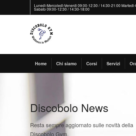
Lunedì-Mercoledì-Venerdì 09:00-12:30 / 14:30-21:00 Martedì-
Sabato 09:00-12:30 / 14:30-18:00
Home
Chi siamo
Corsi
Servizi
Ora
Discobolo News
Resta sempre aggiornato sulle novità della
Discobolo Gym.