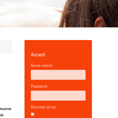
Accedi
Nome utente
Password
Ricordati di me
nuove
id-