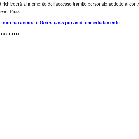
9
richiederà al momento dell’accesso tramite personale addetto al contro
reen Pass.
e non hai ancora il G
reen pass
provvedi immediatamente.
EGGI TUTTO...